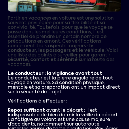
Partir en vacances en voiture est une solution
souvent privilégiée pour sa flexibilité et sa
convivialité. Toutefois, pour que le voyage se
passe dans les meilleures conditions, il est
essentiel de prendre un certain nombre de
précautions en amont. Ces vérifications
concernent trois aspects majeurs :
le
conducteur, les passagers et le véhicule.
Voici
une liste des points à surveiller pour garantir
sécurité, confort et sérénité
sur la route des
vacances.
Le conducteur : la vigilance avant tout
Le conducteur est la pierre angulaire de tout
voyage en voiture. Sa condition physique,
mentale et sa préparation ont un impact direct
sur la sécurité du trajet.
Vérifications à effectuer :
Repos suffisant
avant le départ : Il est
indispensable de bien dormir la veille du départ.
La fatigue au volant est une cause majeure
d’accidents, notamment sur autoroute.