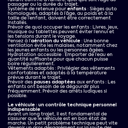
l’avant comme à l’arrière, quel que soit l’âge du
passager ou la durée du trajet.
Système de retenue pour
enfants
: Sièges auto
homologués, adaptés à l’âge, au poids et à la
taille de l’enfant, doivent être correctement
installés.
Prévoir de quoi occuper les enfants : Livres, jeux,
musique ou tablettes peuvent éviter l’ennui et
les tensions durant le voyage.
Pensez à l’
aération du véhicule
: Une bonne
ventilation évite les malaises, notamment chez
les jeunes enfants ou les personnes âgées.
Hydratation accessible : Emporter de l’eau en
quantité suffisante pour que chacun puisse
boire régulièrement.
Vêtements adaptés : Privilégier des vêtements
confortables et adaptés à la température
prévue durant le trajet.
Prévoir des
pauses adaptées
aux enfants : Les
enfants ont besoin de se dégourdir plus
fréquemment. Prévoir des arrêts ludiques si
possible.
Le véhicule : un contrôle technique personnel
indispensable
Avant un long trajet, il est fondamental de
s’assurer que le véhicule est en bon état de
marche. Un petit problème technique peut vite