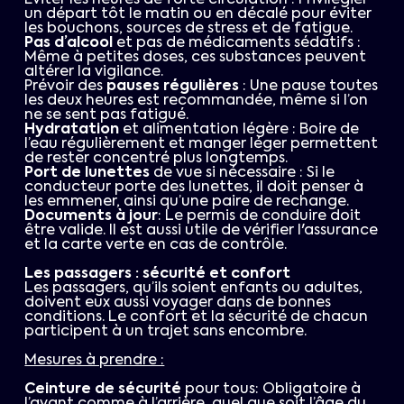
Éviter les heures de forte circulation : Privilégier
un départ tôt le matin ou en décalé pour éviter
les bouchons, sources de stress et de fatigue.
Pas d’alcool
et pas de médicaments sédatifs :
Même à petites doses, ces substances peuvent
altérer la vigilance.
Prévoir des
pauses régulières
: Une pause toutes
les deux heures est recommandée, même si l’on
ne se sent pas fatigué.
Hydratation
et alimentation légère : Boire de
l’eau régulièrement et manger léger permettent
de rester concentré plus longtemps.
Port de lunettes
de vue si nécessaire : Si le
conducteur porte des lunettes, il doit penser à
les emmener, ainsi qu’une paire de rechange.
Documents à jour
: Le permis de conduire doit
être valide. Il est aussi utile de vérifier l'assurance
et la carte verte en cas de contrôle.
Les passagers : sécurité et confort
Les passagers, qu’ils soient enfants ou adultes,
doivent eux aussi voyager dans de bonnes
conditions. Le confort et la sécurité de chacun
participent à un trajet sans encombre.
Mesures à prendre :
Ceinture de sécurité
pour tous: Obligatoire à