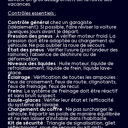
devenir un gros désagrément sur la route des
vacances.
Contrôles essentiels :
Contrôle général
chez un garagiste
(idéalement): Si possible, faire réviser la voiture
quelques jours avant le départ.
Pression des pneus
: À vérifier moteur froid. La
pression doit être adaptée au chargement du
véhicule. Ne pas oublier la roue de secours.
État des pneus
: Vérifier l’usure (profondeur des
rainures), l’absence de déchirure ou de
déformation.
Niveaux des liquides
: Huile moteur, liquide de
refroidissement, liquide de frein, liquide lave-
glace.
Éclairage
: Vérification de toutes les ampoules :
feux de croisement, feux de route, clignotants,
feux de freinage, feux de recul.
Freins
: Le système de freinage doit être réactif
et sans bruit suspect.
Essuie-glaces
: Vérifier leur état et l’efficacité
du système de lavage.
Chargement du coffre
: Ne pas surcharger le
véhicule. Répartir les poids de manière équilibrée
et ne rien laisser d’instable dans l’habitacle.
Kit de sécurité
: Triangle de signalisation, gilet