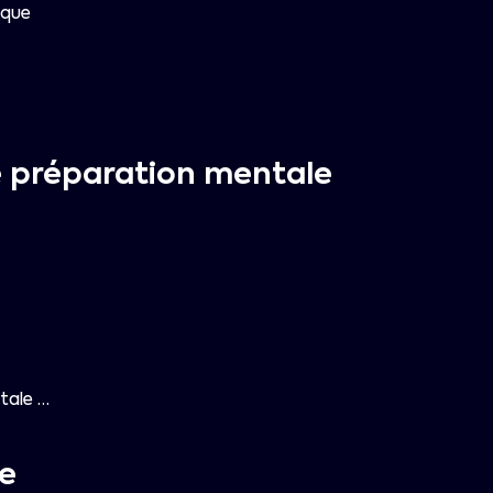
ique
 préparation mentale
tale …
e