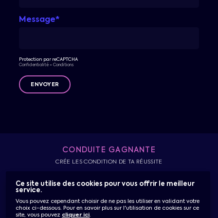
Message*
Protection par reCAPTCHA
-
Confidentialité
Conditions
ENVOYER
CONDUITE GAGNANTE
CRÉE LES CONDITION DE TA RÉUSSITE
Ce site utilise des cookies pour vous offrir le meilleur
service.
Accueil
Actualités & Conseils
Témoignages
Vous pouvez cependant choisir de ne pas les utiliser en validant votre
Nous contacter
Connexion
choix ci-dessous. Pour en savoir plus sur l'utilisation de cookies sur ce
site, vous pouvez
cliquer ici
.
Mentions légales
Plan du site