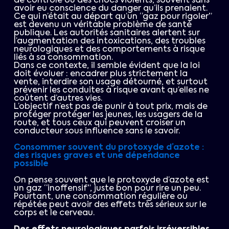
de contrôle ou des chocs violents, souvent sans
avoir eu conscience du danger qu’ils prenaient.
Ce qui n’était au départ qu’un “gaz pour rigoler”
est devenu un véritable problème de santé
publique. Les autorités sanitaires alertent sur
l’augmentation des intoxications, des troubles
neurologiques et des comportements à risque
liés à sa consommation.
Dans ce contexte, il semble évident que la loi
doit évoluer : encadrer plus strictement la
vente, interdire son usage détourné, et surtout
prévenir les conduites à risque avant qu’elles ne
coûtent d’autres vies.
L’objectif n’est pas de punir à tout prix, mais de
protéger protéger les jeunes, les usagers de la
route, et tous ceux qui peuvent croiser un
conducteur sous influence sans le savoir.
Consommer souvent du protoxyde d’azote :
des risques graves et une dépendance
possible
On pense souvent que le protoxyde d’azote est
un gaz “inoffensif”, juste bon pour rire un peu.
Pourtant, une consommation régulière ou
répétée peut avoir des effets très sérieux sur le
corps et le cerveau.