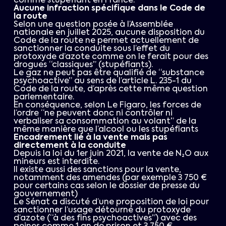
comme stupéfiant en France.
Aucune infraction spécifique dans le Code de
la route
Selon une question posée à l’Assemblée
nationale en juillet 2025, aucune disposition du
Code de la route ne permet actuellement de
sanctionner la conduite sous l’effet du
protoxyde d’azote comme on le ferait pour des
drogues “classiques” (stupéfiants).
Le gaz ne peut pas être qualifié de “substance
psychoactive” au sens de l’article L. 235-1 du
Code de la route, d’après cette même question
parlementaire.
En conséquence, selon Le Figaro, les forces de
l’ordre “ne peuvent donc ni contrôler ni
verbaliser sa consommation au volant” de la
même manière que l’alcool ou les stupéfiants
Encadrement lié à la vente mais pas
directement à la conduite
Depuis la loi du 1er juin 2021, la vente de N₂O aux
mineurs est interdite.
Il existe aussi des sanctions pour la vente,
notamment des amendes (par exemple 3 750 €
pour certains cas selon le dossier de presse du
gouvernement)
Le Sénat a discuté d’une proposition de loi pour
sanctionner l’usage détourné du protoxyde
d’azote (“à des fins psychoactives”) avec des