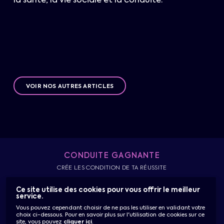
la santé, la vie sociale et la conduite.
VOIR NOS AUTRES ARTICLES
CONDUITE GAGNANTE
CRÉE LES CONDITION DE TA RÉUSSITE
Ce site utilise des cookies pour vous offrir le meilleur
service.
Accueil
Actualités & Conseils
Témoignages
Vous pouvez cependant choisir de ne pas les utiliser en validant votre
Nous contacter
Connexion
choix ci-dessous. Pour en savoir plus sur l'utilisation de cookies sur ce
site, vous pouvez
cliquer ici
.
Mentions légales
Plan du site