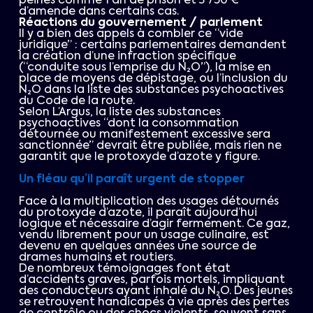
peines comme 1 an de prison et 3 750 €
d’amende dans certains cas.
Réactions du gouvernement / parlement
Il y a bien des appels à combler ce “vide
juridique” : certains parlementaires demandent
la création d’une infraction spécifique
(“conduite sous l’emprise du N₂O”), la mise en
place de moyens de dépistage, ou l’inclusion du
N₂O dans la liste des substances psychoactives
du Code de la route.
Selon L’Argus, la liste des substances
psychoactives “dont la consommation
détournée ou manifestement excessive sera
sanctionnée” devrait être publiée, mais rien ne
garantit que le protoxyde d’azote y figure.
Un fléau qu’il paraît urgent de stopper
Face à la multiplication des usages détournés
du protoxyde d’azote, il paraît aujourd’hui
logique et nécessaire d’agir fermement. Ce gaz,
vendu librement pour un usage culinaire, est
devenu en quelques années une source de
drames humains et routiers.
De nombreux témoignages font état
d’accidents graves, parfois mortels, impliquant
des conducteurs ayant inhalé du N₂O. Des jeunes
se retrouvent handicapés à vie après des pertes