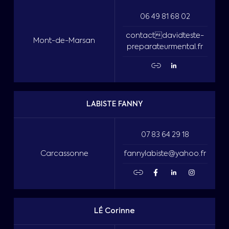
06 49 81 68 02
contactdavidteste-
Mont-de-Marsan
preparateurmental.fr
LABISTE FANNY
07 83 64 29 18
Carcassonne
fannylabiste@yahoo.fr
LÉ Corinne