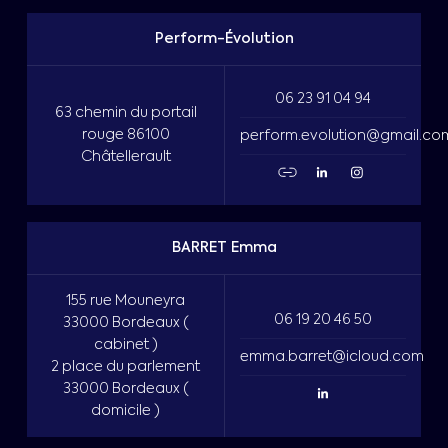
Perform-Évolution
06 23 91 04 94
63 chemin du portail
rouge 86100
perform.evolution@gmail.co
Châtellerault
BARRET Emma
155 rue Mouneyra
06 19 20 46 50
33000 Bordeaux (
cabinet )
emma.barret@icloud.com
2 place du parlement
33000 Bordeaux (
domicile )